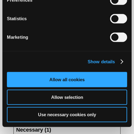
Preferences
contact us and how we process personal
data in our Privacy Policy.
Statistics
Please state your consent ID and date when
you contact us regarding your consent.
Marketing
Your consent applies to the following
domains: fm-feralmedia.com
Show details
Your current state: Deny.
Allow all cookies
Change your consent
Allow selection
Cookie declaration last updated on
21/07/2026 by
Cookiebot
:
Use necessary cookies only
Necessary (1)