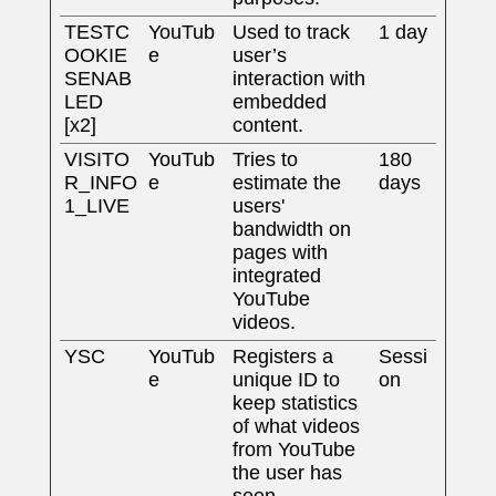
TESTC
YouTub
Used to track
1 day
OOKIE
e
user’s
SENAB
interaction with
LED
embedded
[x2]
content.
VISITO
YouTub
Tries to
180
R_INFO
e
estimate the
days
1_LIVE
users'
bandwidth on
pages with
integrated
YouTube
videos.
YSC
YouTub
Registers a
Sessi
e
unique ID to
on
keep statistics
of what videos
from YouTube
the user has
seen.