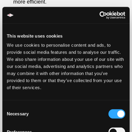
more efficient.
The law states that we can store cookies on
your device if they are strictly necessary for
the operation of this site. For all other types
This website uses cookies
of cookies we need your permission.
We use cookies to personalise content and ads, to
provide social media features and to analyse our traffic.
This site uses different types of cookies.
We also share information about your use of our site with
our social media, advertising and analytics partners who
Some cookies are placed by third party
may combine it with other information that you’ve
services that appear on our pages.
provided to them or that they’ve collected from your use
of their services.
You can at any time change or withdraw your
consent from the Cookie Declaration on our
Consent
website.
Necessary
Selection
Learn more about who we are, how you can