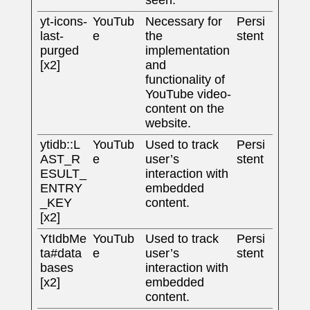
yt-icons-
YouTub
Necessary for
Persi
last-
e
the
stent
purged
implementation
[x2]
and
functionality of
YouTube video-
content on the
website.
ytidb::L
YouTub
Used to track
Persi
AST_R
e
user’s
stent
ESULT_
interaction with
ENTRY
embedded
_KEY
content.
[x2]
YtIdbMe
YouTub
Used to track
Persi
ta#data
e
user’s
stent
bases
interaction with
[x2]
embedded
content.