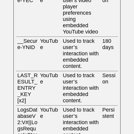
e-YEC
e
user's video
on
player
preferences
using
embedded
YouTube video
__Secur
YouTub
Used to track
180
e-YNID
e
user’s
days
interaction with
embedded
content.
LAST_R
YouTub
Used to track
Sessi
ESULT_
e
user’s
on
ENTRY
interaction with
_KEY
embedded
[x2]
content.
LogsDat
YouTub
Used to track
Persi
abaseV
e
user’s
stent
2:V#||Lo
interaction with
gsRequ
embedded