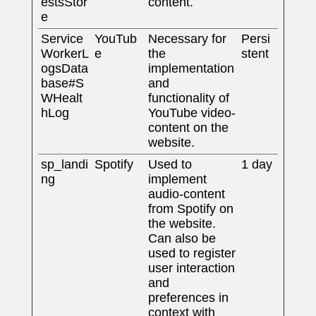
estsStor
content.
e
Service
YouTub
Necessary for
Persi
WorkerL
e
the
stent
ogsData
implementation
base#S
and
WHealt
functionality of
hLog
YouTube video-
content on the
website.
sp_landi
Spotify
Used to
1 day
ng
implement
audio-content
from Spotify on
the website.
Can also be
used to register
user interaction
and
preferences in
context with